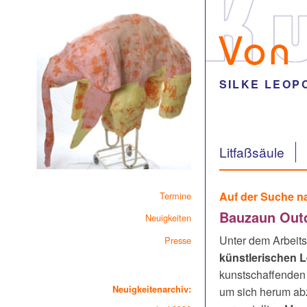
Von
SILKE LEOP
Litfaßsäule
Auf der Suche n
Termine
Bauzaun Outd
Neuigkeiten
Unter dem Arbeitst
Presse
künstlerischen 
kunstschaffenden 
Neuigkeitenarchiv:
um sich herum abz