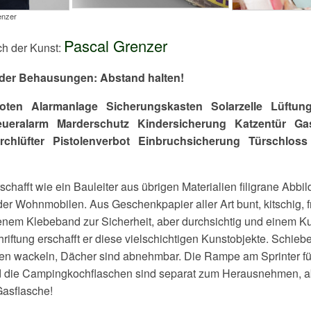
enzer
Pascal Grenzer
ch der Kunst:
 der Behausungen
:
Abstand halten!
boten Alarmanlage
Sicherungskasten Solarzelle
Lüftun
eueralarm Marderschutz Kindersicherung Katzentür 
rchlüfter Pistolenverbot Einbruchsicherung Türschlos
chafft wie ein Bauleiter aus übrigen Materialien filigrane Abbil
er Wohnmobilen. Aus Geschenkpapier aller Art bunt, kitschig, fr
enem Klebeband zur Sicherheit, aber durchsichtig und einem K
riftung erschafft er diese vielschichtigen Kunstobjekte. Schie
en wackeln, Dächer sind abnehmbar. Die Rampe am Sprinter für
d die Campingkochflaschen sind separat zum Herausnehmen, ab
Gasflasche!