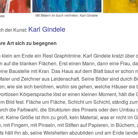
Mit Bildern im buch vertreten: Karl Gindele
dele
Karl Gindele
ch der Kunst:
re Art sich zu begegnen
ig klein am Ende ein Rest Graphitmine. Karl Gindele kratzt über
n auf die blanken Flächen. Erst einen Mann, dann eine Frau, d
ine Baustelle mit Kran. Das Haus auf dem Blatt baut er schon m
in Maler und Zeichner aus Leidenschaft. Seine Bilder sind durch
hen, wie sie sich berühren, wohin sie gehen, welche Häuser sie
wortlosen Körpersprache löst er einen kleinen Moment, hält die
 im Bild fest. Fläche um Fläche, Schicht um Schicht, ständig z
rch die Farbwahl, die Strukturen des Pinsels oder den Umbau 
it. Keine Größe ist ihm zu groß, kein Material, was er nicht im G
 mit Fingern, mit Pinseln, mit Stiften auf Papieren, in Büchern
ts hält ihn ab, seine Weisheiten abzubilden und am Ende lande