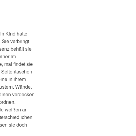
in Kind hatte
 Sie verbringt
senz behält sie
einer im
, mal findet sie
n Seitentaschen
ine in ihrem
ustern. Wände,
rdinen verdecken
ordnen.
lle weißen an
nterschiedlichen
ssen sie doch