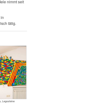
le nimmt seit
 in
isch tätig.
, Legosteine