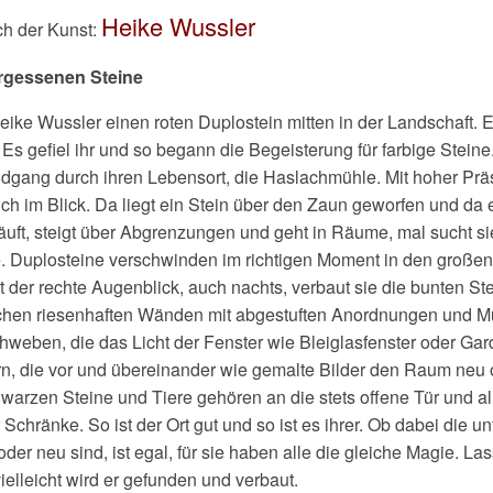
Heike Wussler
ch der Kunst:
ergessenen Steine
eike Wussler einen roten Duplostein mitten in der Landschaft. E
 Es gefiel ihr und so begann die Begeisterung für farbige Steine.
ndgang durch ihren Lebensort, die Haslachmühle. Mit hoher Prä
ch im Blick. Da liegt ein Stein über den Zaun geworfen und da 
uft, steigt über Abgrenzungen und geht in Räume, mal sucht sie
. Duplosteine verschwinden im richtigen Moment in den große
 der rechte Augenblick, auch nachts, verbaut sie die bunten Ste
hen riesenhaften Wänden mit abgestuften Anordnungen und M
schweben, die das Licht der Fenster wie Bleiglasfenster oder Ga
n, die vor und übereinander wie gemalte Bilder den Raum neu 
warzen Steine und Tiere gehören an die stets offene Tür und a
Schränke. So ist der Ort gut und so ist es ihrer. Ob dabei die u
der neu sind, ist egal, für sie haben alle die gleiche Magie. La
vielleicht wird er gefunden und verbaut.