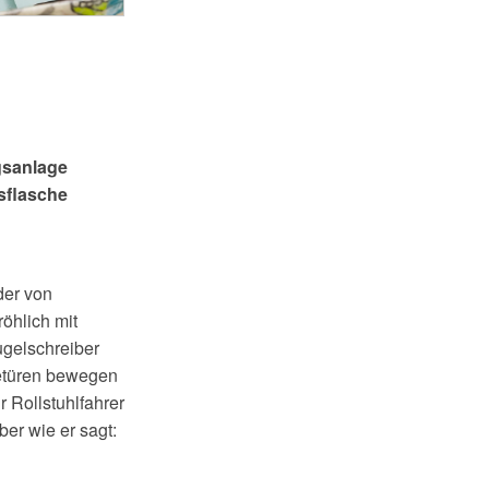
gsanlage
Gasflasche
s
der von
öhlich mit
ugelschreiber
betüren bewegen
 Rollstuhlfahrer
er wie er sagt: