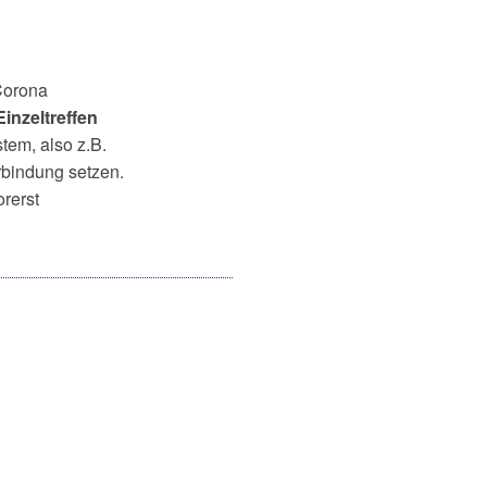
Corona
inzeltreffen
tem, also z.B.
rbindung setzen.
rerst