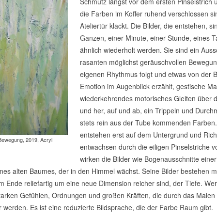
Schmutz längst vor dem ersten Pinselstrich
die Farben im Koffer ruhend verschlossen si
Ateliertür klackt. Die Bilder, die entstehen, si
Ganzen, einer Minute, einer Stunde, eines 
ähnlich wiederholt werden. Sie sind ein Aussc
rasanten möglichst geräuschvollen Bewegun
eigenen Rhythmus folgt und etwas von der Be
Emotion im Augenblick erzählt, gestische Male
wiederkehrendes motorisches Gleiten über di
und her, auf und ab, ein Trippeln und Durch
stets rein aus der Tube kommenden Farben
entstehen erst auf dem Untergrund und Ric
Bewegung, 2019, Acryl
entwachsen durch die eiligen Pinselstriche v
wirken die Bilder wie Bogenausschnitte ein
ines alten Baumes, der in den Himmel wächst. Seine Bilder bestehen me
m Ende reliefartig um eine neue Dimension reicher sind, der Tiefe. W
tarken Gefühlen, Ordnungen und großen Kräften, die durch das Malen 
 werden. Es ist eine reduzierte Bildsprache, die der Farbe Raum gibt.