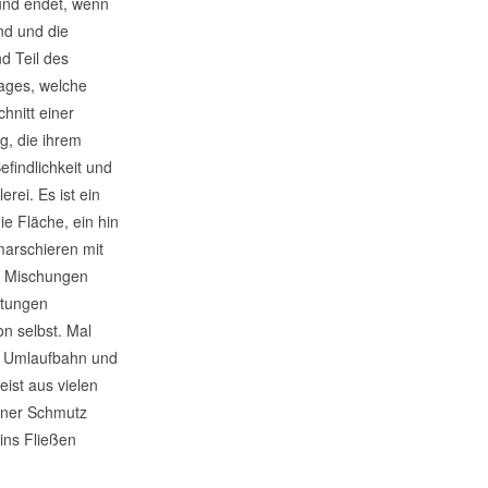
 und endet, wenn
nd und die
nd Teil des
Tages, welche
hnitt einer
g, die ihrem
findlichkeit und
rei. Es ist ein
e Fläche, ein hin
marschieren mit
. Mischungen
htungen
on selbst. Mal
er Umlaufbahn und
ist aus vielen
erner Schmutz
ins Fließen